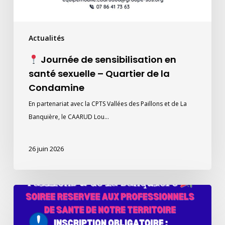
de
la
Actualités
Condamine
Journée de sensibilisation en
santé sexuelle – Quartier de la
Condamine
En partenariat avec la CPTS Vallées des Paillons et de La
Banquière, le CAARUD Lou…
26 juin 2026
La
soirée