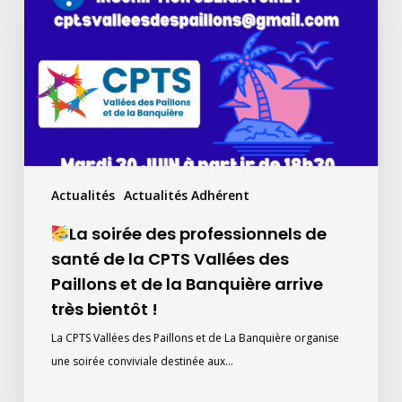
des
professionnels
de
santé
de
la
CPTS
Vallées
Actualités
Actualités Adhérent
des
Paillons
La soirée des professionnels de
et
santé de la CPTS Vallées des
de
Paillons et de la Banquière arrive
la
très bientôt !
Banquière
arrive
La CPTS Vallées des Paillons et de La Banquière organise
très
une soirée conviviale destinée aux…
bientôt