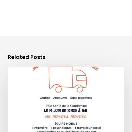
Related Posts
Journée
de
sensibilisation
en
santé
sexuelle
–
Quartier