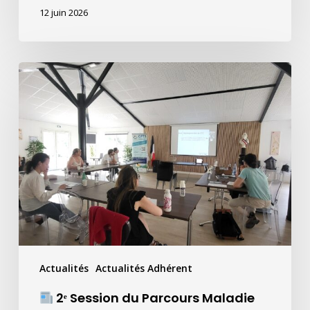
!
12 juin 2026
2ᵉ
Session
du
Parcours
Maladie
Rénale
Chronique
–
Soirée
du
Actualités
Actualités Adhérent
9
juin
2ᵉ Session du Parcours Maladie