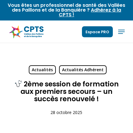
Skip
Vous êtes un professionnel de santé des Vallées
des Paillons et de la Banquière ?
Adhérez à la
to
CPTS !
main
content
Menu
Espace PRO
Actualités
Actualités Adhérent
2ème session de formation
aux premiers secours – un
succès renouvelé !
28 octobre 2025