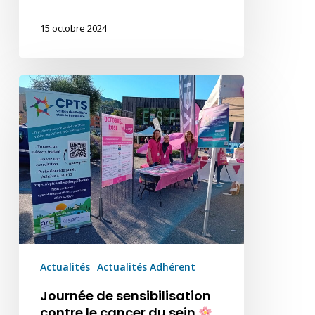
15 octobre 2024
Journée
de
sensibilisation
contre
le
cancer
du
sein
Actualités
Actualités Adhérent
Journée de sensibilisation
contre le cancer du sein