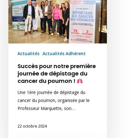
journée
de
dépistage
du
cancer
du
Actualités
Actualités Adhérent
poumon
!
Succès pour notre première
journée de dépistage du
cancer du poumon !
Une 1ère journée de dépistage du
cancer du poumon, organisée par le
Professeur Marquette, son…
22 octobre 2024