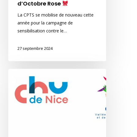
d’Octobre Rose
La CPTS se mobilise de nouveau cette
année pour la campagne de
sensibilisation contre le…
27 septembre 2024
Journée
de
dépistage
du
cancer
du
poumon