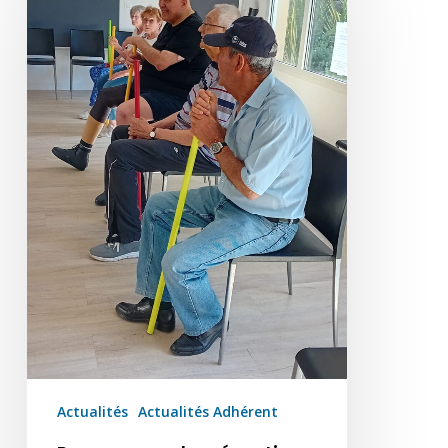
prévention
à
la
perte
d’autonomie
Actualités
Actualités Adhérent