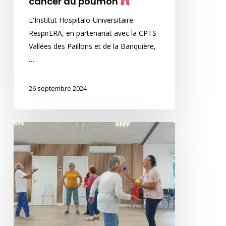
cancer du poumon
L'Institut Hospitalo-Universitaire
RespirERA, en partenariat avec la CPTS
Vallées des Paillons et de la Banquière,
…
26 septembre 2024
Franc
succès
pour
le
programme
de
prévention
à