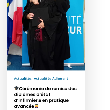
diplômes
d’état
d’infirmier.e
en
pratique
avancée
Actualités
Actualités Adhérent
Cérémonie de remise des
diplômes d’état
d’infirmier.e en pratique
avancée