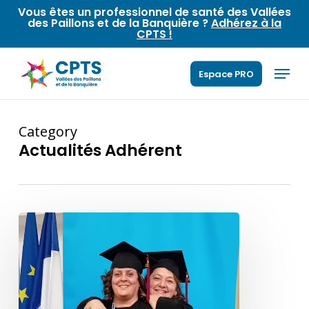
Skip
Vous êtes un professionnel de santé des Vallées
des Paillons et de la Banquière ?
Adhérez à la
to
CPTS !
main
content
Menu
Espace PRO
Category
Actualités Adhérent
Cérémonie
de
remise
des