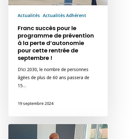
la
perte
Actualités
Actualités Adhérent
d’autonomie
Franc succès pour le
pour
programme de prévention
cette
à la perte d’autonomie
rentrée
pour cette rentrée de
de
septembre !
septembre
!
D’ici 2030, le nombre de personnes
âgées de plus de 60 ans passera de
15…
19 septembre 2024
Programme
de