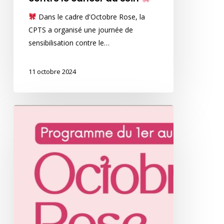
Dans le cadre d'Octobre Rose, la
CPTS a organisé une journée de
sensibilisation contre le…
11 octobre 2024
La
CPTS
se
mobilise
à
l’occasion
du
mois
d’Octobre