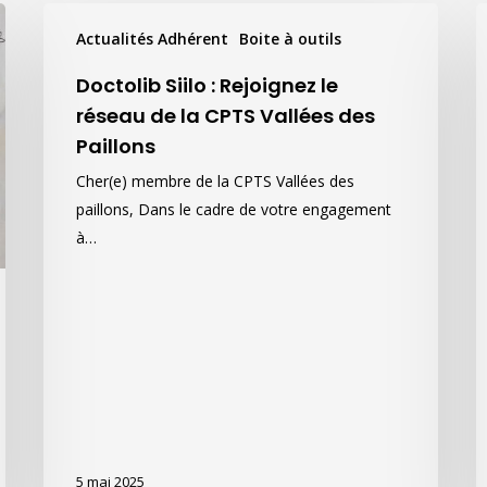
Doctolib
F
Actualités Adhérent
Boite à outils
Siilo
d
:
l
Doctolib Siilo : Rejoignez le
Rejoignez
vi
réseau de la CPTS Vallées des
le
h
Paillons
réseau
p
Cher(e) membre de la CPTS Vallées des
de
p
paillons, Dans le cadre de votre engagement
la
â
à…
CPTS
f
Vallées
des
Paillons
5 mai 2025