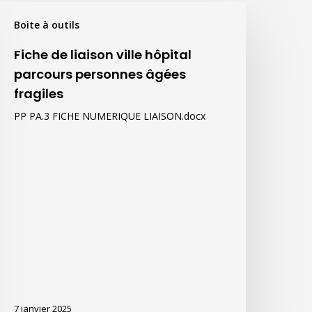
iche
Boite à outils
e
iaison
Fiche de liaison ville hôpital
lle
parcours personnes âgées
ôpital
fragiles
arcours
PP PA.3 FICHE NUMERIQUE LIAISON.docx
ersonnes
gées
ragiles
7 janvier 2025