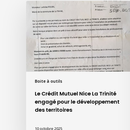
Le
Crédit
Mutuel
Nice
La
Trinité
engagé
pour
le
développement
des
Boite à outils
territoires
Le Crédit Mutuel Nice La Trinité
engagé pour le développement
des territoires
10 octobre 2025