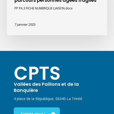
parcours personnes âgées fragiles
hôpital
PP PA.3 FICHE NUMERIQUE LIAISON.docx
parcours
personnes
âgées
7 janvier 2025
fragiles
CPTS
Vallées des Paillons et de la
Banquière
4 place de la République, 06340 La Trinité
Ecrivez-nous !