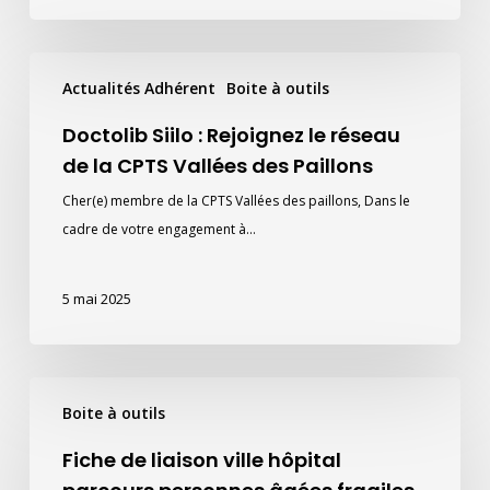
Doctolib
Actualités Adhérent
Boite à outils
Siilo
:
Doctolib Siilo : Rejoignez le réseau
Rejoignez
de la CPTS Vallées des Paillons
le
Cher(e) membre de la CPTS Vallées des paillons, Dans le
réseau
cadre de votre engagement à…
de
la
CPTS
5 mai 2025
Vallées
des
Paillons
Fiche
Boite à outils
de
liaison
Fiche de liaison ville hôpital
ville