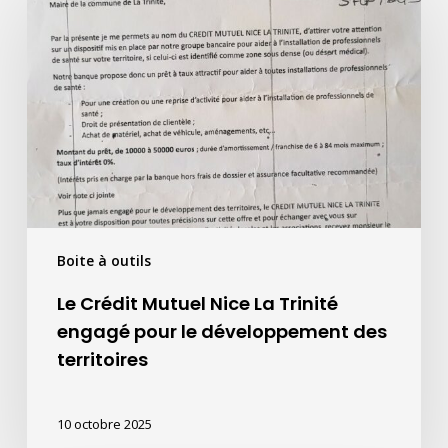
Crédit
Mutuel
Nice
La
Trinité
engagé
pour
le
développement
des
Boite à outils
territoires
Le Crédit Mutuel Nice La Trinité
engagé pour le développement des
territoires
10 octobre 2025